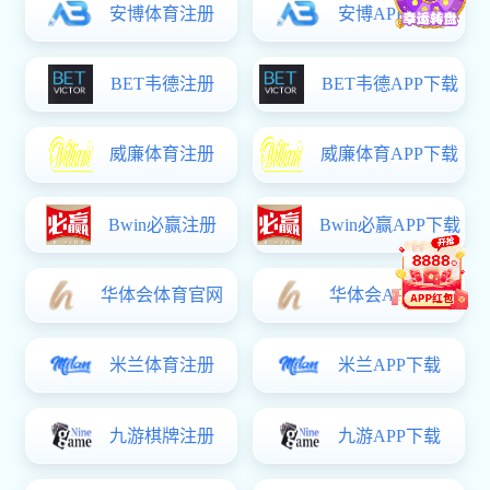
2025年校级英语口语技能大赛...
[11/19]
通识与人文教育安博体育-安博（中
[10/24]
国）“2025年...
通识与人文教育安博体育-安博（中
[05/14]
国）“青年教...
科普园地
通识与人文教育安博体育-安博（中
[05/07]
数学巨匠黎曼：
国）“课程思...
The Little Squirrel and
友情链接：
矩阵：从战时密
学习强国
全国消防日：一
河北省职业教育与成人教育网
重新定义“贴秋膘”：Your
中国大学慕课
兔子村的奇妙冒险