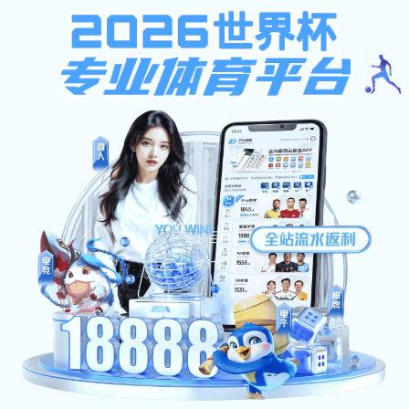
安博体育-安博（中国）
财经首页
安博体育-安博（中
安博体育-
国）简介
国）新
通知公告：
当前位置：
首页
>>
通识与人文教育安博体育-安博（中
[12/11]
国）“2025年...
2025年校级英语口语技能大赛...
[11/19]