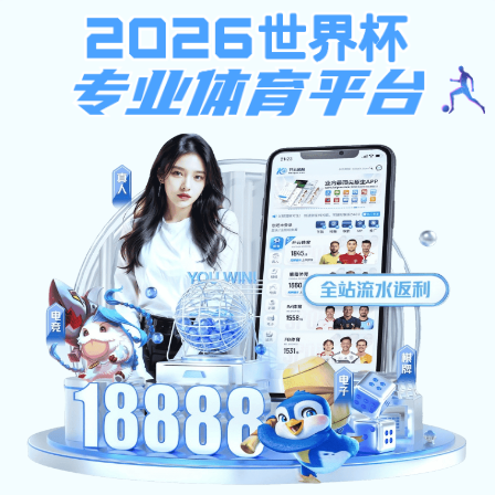
安博体育-安博（中国）
财经首页
安博体育-安博（中
安博体育-
国）简介
国）新
通知公告：
当前位置：
首页
>>
通识与人文教育安博体育-安博（中
[12/11]
国）“2025年...
2025年校级英语口语技能大赛...
[11/19]