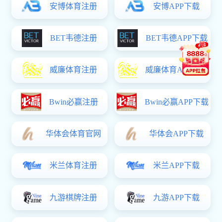
在课程思政资
导，明确大学
明晰课程思政实施方
效，不断增强育人
在集体备课环
重难点，细化
课件与习题资源
万礼蓉老师在
断提升信息化教学能力