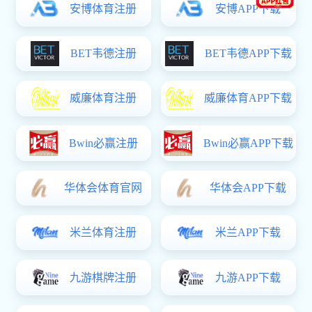
慎细致的数学思维
课后进入“强
课堂亮点与不足
难点深入交流
“重安全”
全，规范教
合规数字化资源开展安
此次专题研讨
化研讨成果
与育人水平。