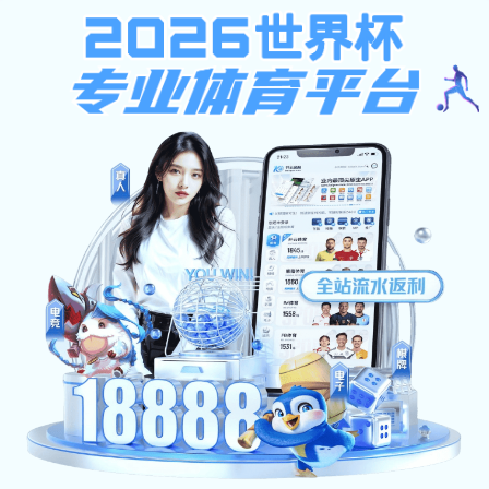
安博体育-安博（中国）
财经首页
安博体育-安博（中
安博体育-
国）简介
国）新
通知公告：
当前位置：
首页
>>
通识与人文教育安博体育-安博（中
[12/11]
国）“2025年...
数智赋
2025年校级英语口语技能大赛...
[11/19]