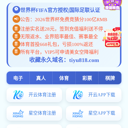
通识与人文教育安博体育-安博（中
[10/24]
国）“2025年...
通识与人文教育安博体育-安博（中
[05/14]
国）“青年教...
通识与人文教育安博体育-安博（中
[05/07]
国）“课程思...
示范院校链接
·石家庄铁路职业技术安博体育-安博（中国）
·河北政法职业安博体育-安博（中国）