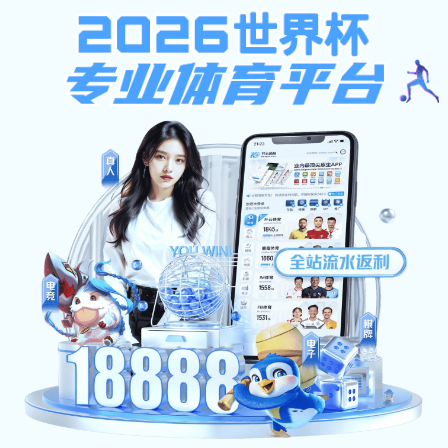
安博体育-安博（中国）
财经首页
安博体育-安博（中
安博体育-
国）简介
国）新
通知公告：
当前位置：
首页
>>
通识与人文教育安博体育-安博（中
[12/11]
国）“2025年...
2025年校级英语口语技能大赛...
[11/19]