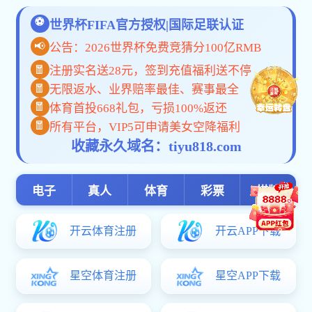
通识与人文教育安博体育-安博（中
[10/24]
伯恩哈德·黎
国）“2025年...
通识与人文教育安博体育-安博（中
个分支，还为
[05/14]
国）“青年教...
黎曼积分是他
通识与人文教育安博体育-安博（中
[05/07]
国）“课程思...
义“积分和”
理论的基础。
示范院校链接
·石家庄铁路职业技术安博体育-安博（中国）
他在黎曼几何
·河北政法职业安博体育-安博（中国）
空间理论。
性。