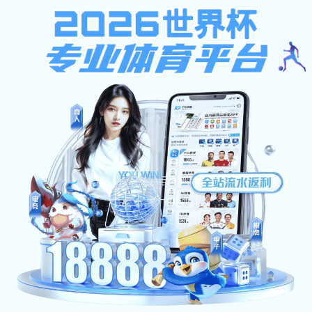
安博体育-安博（中国）
财经首页
安博体育-安博（中
安博体育-
国）简介
国）新
通知公告：
当前位置：
首页
>>
通识与人文教育安博体育-安博（中
[12/11]
国）“2025年...
2025年校级英语口语技能大赛...
[11/19]