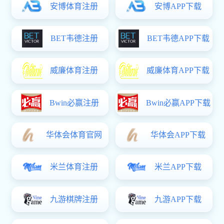
Sugar”（冰糖炖雪梨
法则三：动
养生绝非静态的“
更好地运行。
或瑜伽。这
堆积成负担。
深秋时节，
通过科学的饮食与生
Copyright 2022-20