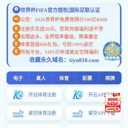
通识与人文教育安博体育-安博（中
秋风渐凉，
[10/24]
国）“2025年...
像古人一样单纯依
通识与人文教育安博体育-安博（中
践，其核心在于
[05/14]
国）“青年教...
法则一
通识与人文教育安博体育-安博（中
[05/07]
传统观念中的“贴
国）“课程思...
蛋白是核心
身体组织、增
示范院校链接
精米白面。它
·石家庄铁路职业技术安博体育-安博（中国）
是“健康膘”的坚实基础
·河北政法职业安博体育-安博（中国）
法则二：滋润
深秋的干燥气候在
and Nourish”（