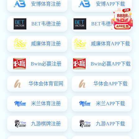
评奖评优
违纪处分