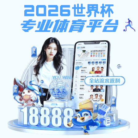
安博体育-安博（中国）
安博体育-安博（中国）:
安博体育-安博（中国）:
安博体育-安博
首页
部门简介
通知公告
安博体育-安博（中国）:
安博体育-安博（中国）:
安博体育-安博
党建园地
资料下载
学工动态