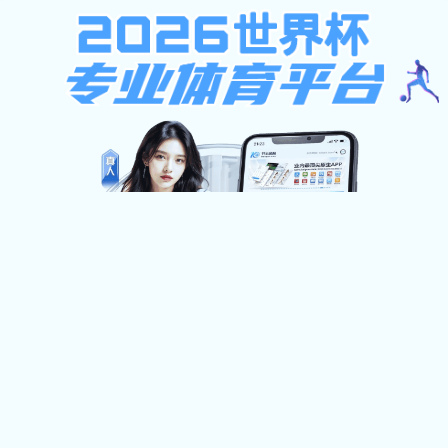
安博体育-安博（中国）
安博体育-安博（中国）:
安博体育-安博（中国）:
安博体育-安博
首页
部门简介
通知公告
安博体育-安博（中国）:
安博体育-安博（中国）:
安博体育-安博
党建园地
资料下载
学工动态