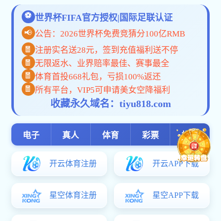
安博体育-安博（中国）: 资助与奖惩
资助政策
评奖评优
奖助学金
助学贷款