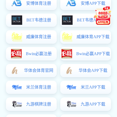
评奖评优
违纪处分