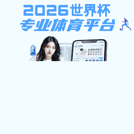
安博体育-安博（中国）
安博体育-安博（中国）:
安博体育-安博（中国）:
安博体育-安博
首页
部门简介
通知公告
安博体育-安博（中国）:
安博体育-安博（中国）:
安博体育-安博
党建园地
资料下载
学工动态