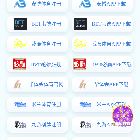
· 关于2024年河北省普通高等学...
· 关于印发《2024年河北省普通...
· 安博体育-安博（中国）关于2023...
各
部门
：
根据工作安排
202
3
年建设到期
一、
验收
要
完成
“
安博体
整的研究成果。
实质性进展和显著
和热点问题，在理论
二、
提交材