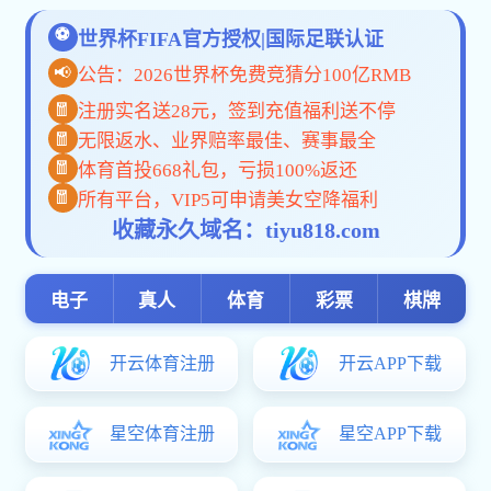
当前位置：
首页
>
教学
通知公告
安博
· 2024年河北省职业院校技能大...
· 安博体育-安博（中国）关于加强2...
· 2024年专升本退役大学生士兵...
· 2024年专升本建档立卡学生名...