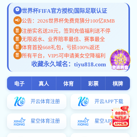
当前位置：
首页
>
教学
通知公告
教学成果奖
· 2026年专升本退役大学生士兵...
· 关于开展2022年校级
· 2026年专升本建档立卡公示
· 关于拟同意张怀月等同学转专...
· ?关于安博体育-安博（
· 安博体育-安博（中国）关于2025...
· 关于开展2018年校级