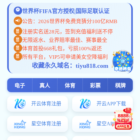
当前位置：
首页
>
组织
通知公告
组织机构
· 2026年专升本退役大学生士兵...
· 岗位职责
· 2026年专升本建档立卡公示
· 关于拟同意张怀月等同学转专...
· 教务处部门简介
· 安博体育-安博（中国）关于2025...