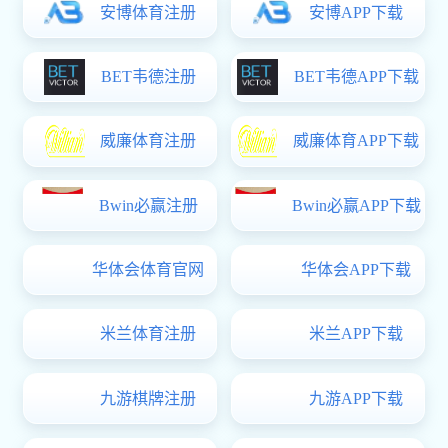
· 安博体育-安博（中国）开展第28...
· 安博体育-安博（中国）关于“落...
· 关于2025年“3+2”高等职业教...
联系我们
地址：石家庄市鹿泉区卧龙路99号
地址：石家庄市新华区
电话：0311-82280596(卧龙院办)
电话：85201003(学府
82286661(卧龙招办) 82286662（卧龙招办）
传真：0311-82280615