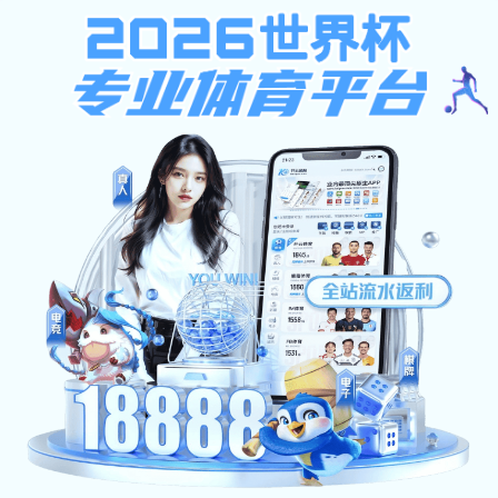
安博体育-安博（中国）
财经首页
安博体育-安博（中
安博体育-
国）简介
国）新
通知公告：
当前位置：
首页
>>
通识与人文教育安博体育-安博（中
[12/11]
国）“2025年...
2025年校级英语口语技能大赛...
[11/19]