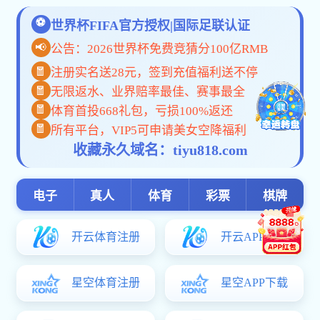
通识与人文教育安博体育-安博（中
11月19日下
[10/24]
国）“2025年...
开、公正的原
通识与人文教育安博体育-安博（中
2025年11月19日至
[05/14]
国）“青年教...
如有异议
通识与人文教育安博体育-安博（中
[05/07]
国）“课程思...
示范院校链接
·石家庄铁路职业技术安博体育-安博（中国）
·河北政法职业安博体育-安博（中国）