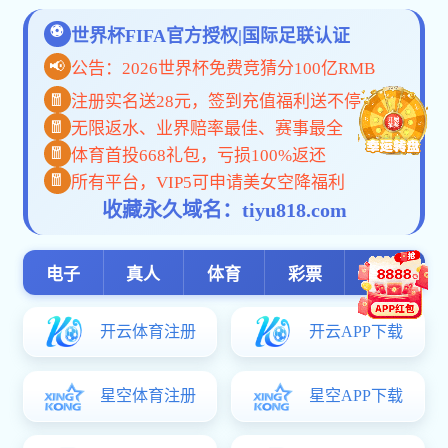
通识与人文教育安博体育-安博（中
为积极响应安
[10/24]
国）“2025年...
改革，提
通识与人文教育安博体育-安博（中
[05/14]
的形式开展，根据
国）“青年教...
通识与人文教育安博体育-安博（中
[05/07]
国）“课程思...
示范院校链接
·石家庄铁路职业技术安博体育-安博（中国）
·河北政法职业安博体育-安博（中国）