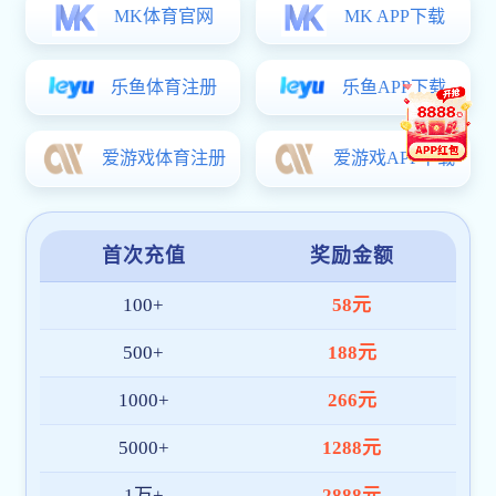
堂中运用AI技术设
万礼蓉则介绍了自己
院长李哲在总
人”根本任务的关键
特色，扎实