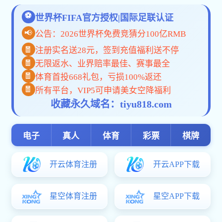
通识与人文教育安博体育-安博（中
为全面总结年度工
[10/24]
国）“2025年...
由院长李哲主持
通识与人文教育安博体育-安博（中
[05/14]
会上，教
国）“青年教...
理了全年工作。
通识与人文教育安博体育-安博（中
[05/07]
国）“课程思...
示范院校链接
·石家庄铁路职业技术安博体育-安博（中国）
·河北政法职业安博体育-安博（中国）