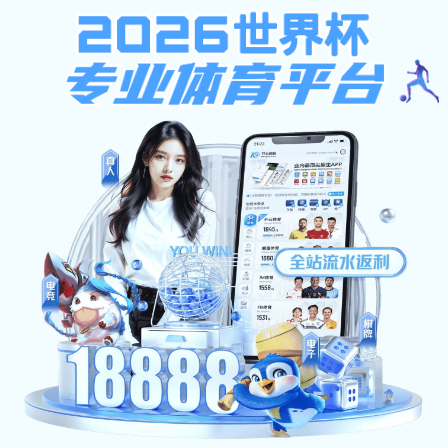
安
安博体育-安
组织机构
教务管理
专业建设
博（中国）首
页