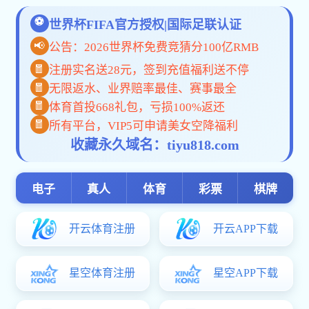
当前位置：
首页
>
教务
通知公告
· 2026年专升本退役大学生士兵...
· 2026年专升本建档立卡公示
· 关于拟同意张怀月等同学转专...
为深入摸底单
· 安博体育-安博（中国）关于2025...
成绩剖析会
，
相关