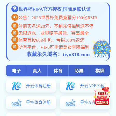
当前位置：
首页
>
通知
通知公告
· 2026年专升本退役大学生士兵...
· 2026年专升本建档立卡公示
· 关于拟同意张怀月等同学转专...
各位同学：
· 安博体育-安博（中国）关于2025...
原定于2024年6月