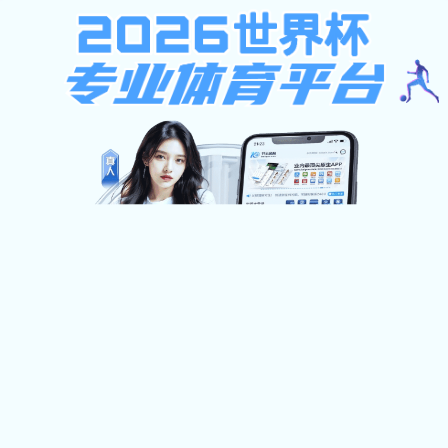
安
安博体育-安
组织机构
教务管理
专业建设
博（中国）首
页