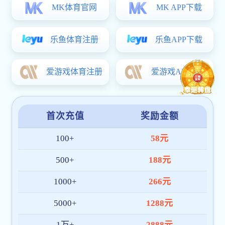
规模领先的乘用车经销与服务集团、中国首屈一指的豪华
车经销与服务集团、中国遥遥领先的乘用车融资租赁提供
商及二手车实体交易代理商。安博体育-安博（中国）拥有
行业领先的业务规模、突出的创新能力，是中国乘用车经
销与服务行业中的领先企业。