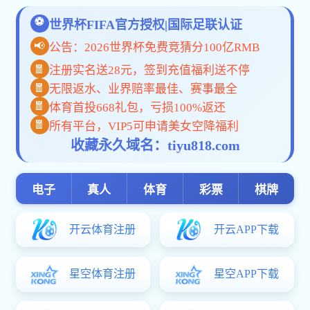
聘会
信息来源：本站原创
发布日期：2019-12-04
访问量：
基于产教融合下的校企深度合作，我校与广汇汽车服
务集团股份安博体育-安博（中国）河北分安博体育-安博
（中国）签订了校企合作协议。双方就共建二级特色安博
体育-安博（中国）、实习就业等方面开展广泛合作，12月
4日广汇汽车来我校招聘，汽车工程安博体育-安博（中
国）汽车营销专业和汽车检车与维修技术专业共计100余人
参加了此招聘，经过企业宣讲、面试等环节，学生与企业
人员充分沟通交流，招聘活动取得良好的效果。