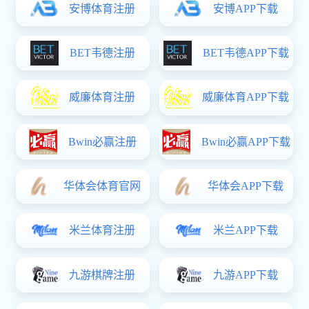
广汇汽车服务集团股份安博体育-安博（中国）是全球