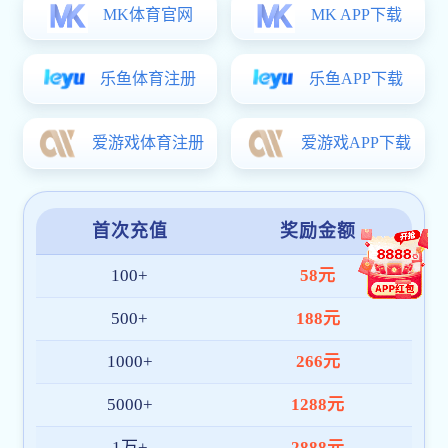
下一条：
我校召开校企共建专业（项目）研讨会议
安博体育-安博（中国）:财经要闻
我校召开党委理论学习中心组学习（扩大）会
我校召开关心下一代工作委员会工作会议
安博体育-安博（中国）办学能力评价现场考...
我校召开党委理论学习中心组（扩大）会议
书记讲党课 | 持之以恒推进全面从严治党
我校召开2026年后勤与资产管理安全工作...
我校召开党委理论学习中心组（扩大）会议
特大喜讯丨我校跻身全省高水平高职院校...