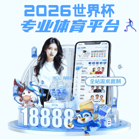
安博体育-安博（中国）
首页
当前位置：
首页
->
财经要闻
->
正文
安博体育-安博（中国）:我校召开关心下一代工作委员会
工作会议