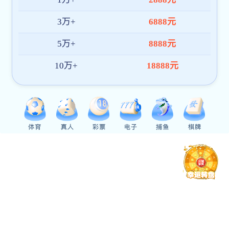
2026年工作要点，聚焦思想政治引领、“五老”作用发挥、
基层阵地建设、特色品牌打造等内容，明确年度工作目
标。会议传达河北省教育厅关工委2026年工作会议精神，
要求牢牢把握新时代教育系统关工委工作定位，持续强化
基层基础、突出示范引领，推动上级各项决策部署在学校
落地落细、见行见效。并对照教育部、省教育厅关工委有
关文件要求，对基层“五好”关工委第一周期建设认定工作
进行部署。