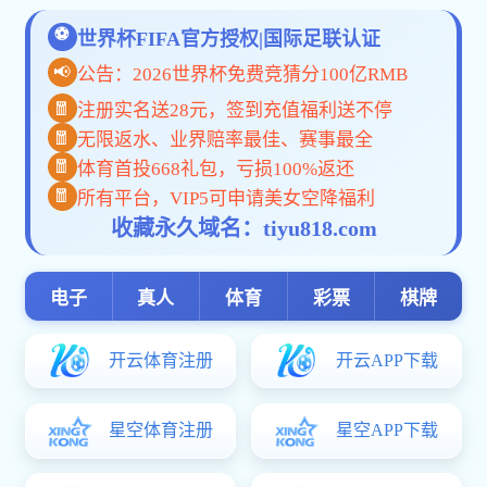
信息来源：
发布日期：2026-04-30
访问量：
根据《关于第十五届“挑战杯”河北省大学生创业计划
竞赛作品申报和优秀组织奖申报的通知》要求，经项目团
队申报、院系推荐、专家评审等环节，现将我校拟推荐省
赛20个项目公示如下：