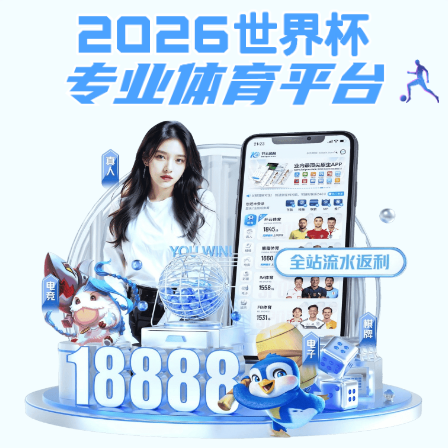
安博体育-安博（中国）
财经首页
安博体育-安博（中
安博体育-
国）简介
国）新
通知公告：
当前位置：
首页
>>
通识与人文教育安博体育-安博（中
[12/11]
国）“2025年...
通
2025年校级英语口语技能大赛...
[11/19]