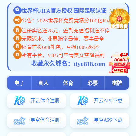
通识与人文教育安博体育-安博（中
2026年
[10/24]
国）“2025年...
政”教学竞赛院级初赛
通识与人文教育安博体育-安博（中
[05/14]
得分，最终排名如下
国）“青年教...
通识与人文教育安博体育-安博（中
[05/07]
国）“课程思...
示范院校链接
·石家庄铁路职业技术安博体育-安博（中国）
·河北政法职业安博体育-安博（中国）
推选
赵瑞芳
公示时间为20