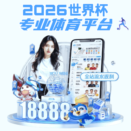
安博体育-安博（中国）
财经首页
安博体育-安博（中
安博体育-
国）简介
国）新
通知公告：
当前位置：
首页
>>
通识与人文教育安博体育-安博（中
[12/11]
国）“2025年...
通识与
2025年校级英语口语技能大赛...
[11/19]