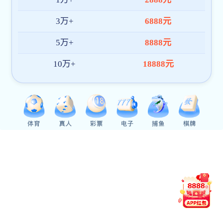
赵光辉在会上对学校各级领导、老师的高度重视和悉心组织
长为一名合格军人，在新征程上展现风采。”
“我宣誓：服从中国共产党的领导，全心全意为人民服务
动证明，参军报国，不负青春，争取早日成为一名优秀的