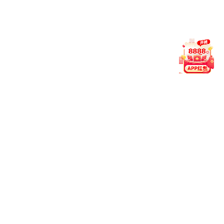
14日，队列展示赛，考验的是国旗护卫队队员的基本功，军姿
正，整齐划一的队列动作，得到了
裁判员的一致认可，印证
经过两天激烈角逐，我校荣获升旗展示单项第四名，队列
国大学生传承红色根脉、勇
担祖国重任的风采，守护国
展的社会主义建设者和接班人。