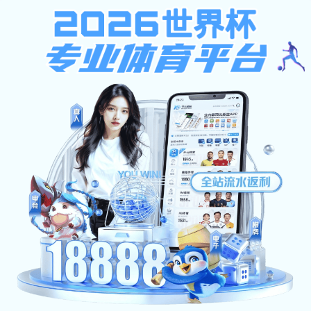
安博体育-安博（中国）
首页
新闻动态
当前位置：
首页
>
学生活动
> 正文
北
今年是全面贯彻落实党的二十大精神的开局之年，也是推进落