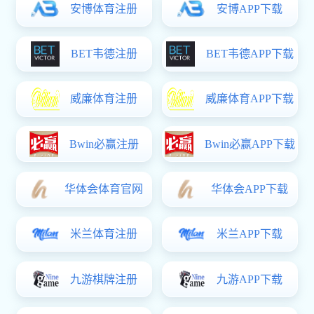
卫队展示赛（北方赛区）隆重举行。我校国防
教育办
公室带
接到比赛通知后，学校领导高度重视，责令国防教
芝老师带领参赛队员积极
备赛，
在全国国旗护卫队展示赛（