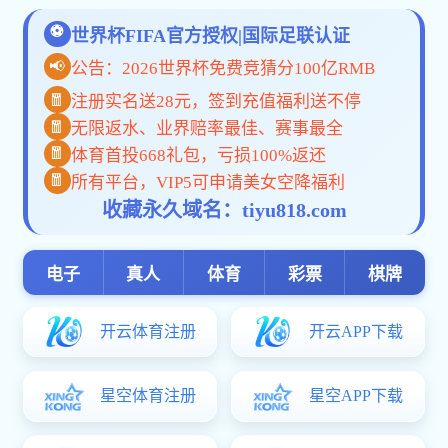
年。为进一步发挥高校大学生国
旗护
卫队在弘扬红色信仰
教育文化。
10月12日--10月14日，由中国大学生体育协会主办