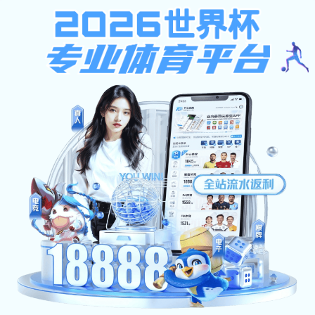
安博体育-安博（中国）
首页
新闻动态
当前位置：
首页
>
学生活动
> 正文
从戎报国男儿志，建功军营正当时！9月14日下午