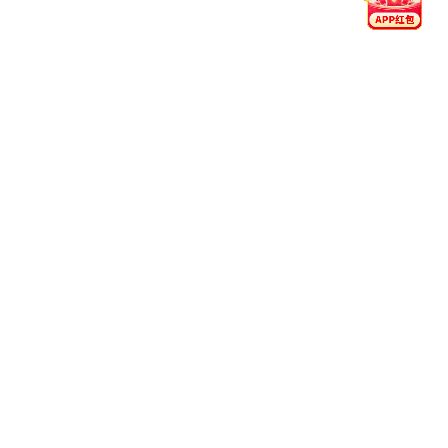
“驻足、调频、定向、奔跑”，作为
科普小知识：