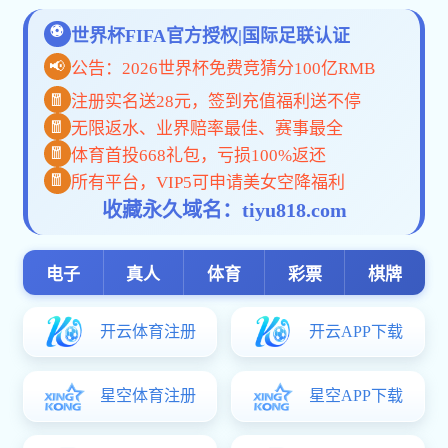
无线电测向竞赛十分有趣，像玩捉迷藏游戏似的，运动员忙
的任何帮助和提示，只有测向机是运动员的忠实伙伴，向“主人
所在方向，采用徒步方式，奔跑一定距离，迅速
狡猾的狐狸，
“猎狐”行动
开始了！
此次趣味赛在无线电测向的基础上增加了难度，3月28日18:00
每小组获得了一张地图、一个测向机。小组要在地图上