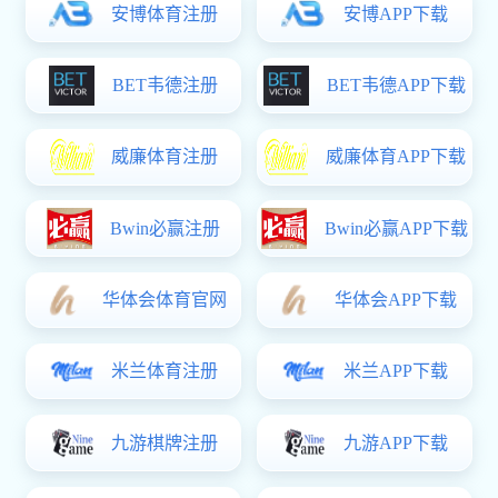
内，按照准确的顺序完成打卡。在体力与智力的双重压力下
冠军时刻：
晚上18:48分，第35组参赛队四名队员以第