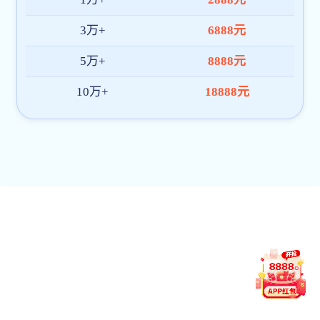
赵光辉在会上对学校各级领导、老师的高度重视和悉心组织
长为一名合格军人，在新征程上展现风采。”
“我宣誓：服从中国共产党的领导，全心全意为人民服务
动证明，参军报国，不负青春，争取早日成为一名优秀的