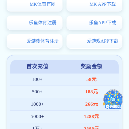
王永利在会上对经过层层选拔，最终定兵的38名同学表示
硬，政治过硬；二是希望他们做到以苦为荣、苦中求进
起军人神圣职责，为建设听党指挥、能打胜仗、作风优