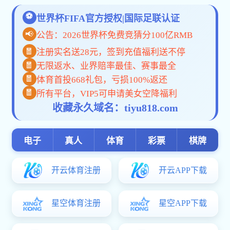
男儿有志在四方 一身戎装戍国防！3月15日，我校20
长赵光辉，学校副校长王永利，国防教育办公室主任
（中国）党总支书记郝艳在，信息工程安博体育-安博（中
国）党总支
副
书记任春娇，交通工程安博体育-安博（中
松械男抡鞒蹋∫遣ㄖ鞒直敬位疃。
学校征兵工作自去年末发动以来，区武装部各级领导悉心指导
经过历时两个多月的严格体检、政考、役前教育等环节