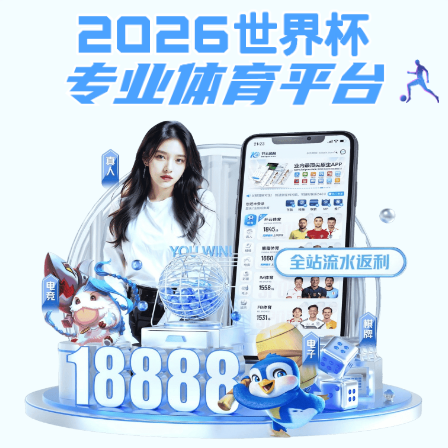
安博体育-安博（中国）
首页
新闻动态
当前位置：
首页
>
新闻动态
> 正文