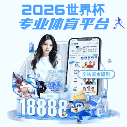
安博体育-安博（中国）
首页
新闻动态
当前位置：
首页
>
国防科普
通知公告
国防科普
· 中华人民共和国国防教育法
· 征兵政治考核工作规定
· “游走的都城”：
· 护航“两会” | 贡献“财院”力量
· 航空母舰（海上浮动的机
· 携笔从戎 参军报国 | 2023年应征报...